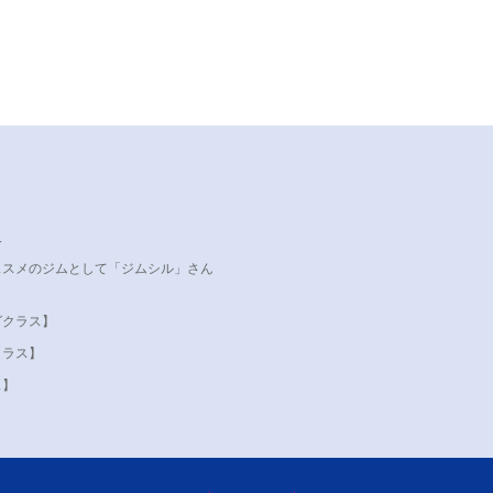
人
ススメのジムとして「ジムシル」さん
。
グクラス】
クラス】
ス】