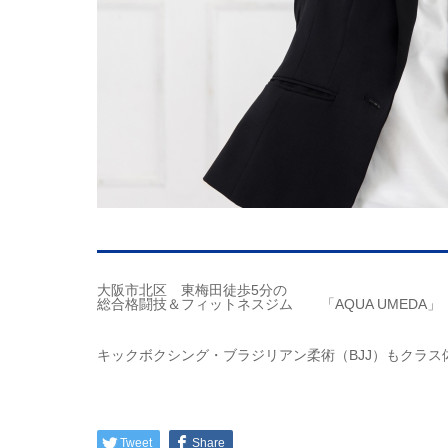
大阪市北区 東梅田徒歩5分の
総合格闘技＆フィットネスジム 「AQUA UMEDA」
キックボクシング・ブラジリアン柔術（BJJ）もクラス
Tweet
Share