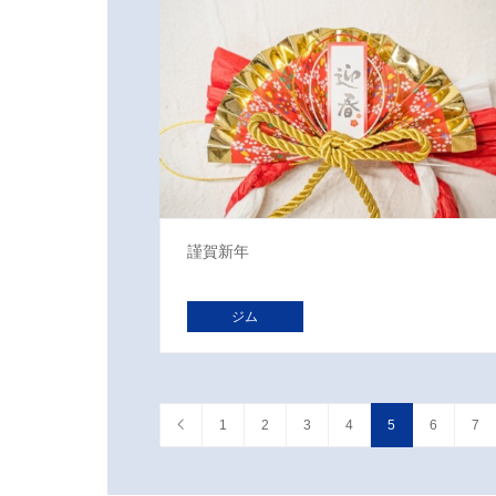
謹賀新年
ジム
1
2
3
4
5
6
7