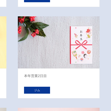
本年営業2日目
ジム